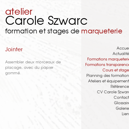
atelier
Carole Szwarc
formation et stages de
marqueterie
Accuei
Jointer
Actualité
Formations marqueteri
Assembler deux morceaux de
Formations transparenc
placage, avec du papier
Cours et stage
gommé.
Planning des formation
Ateliers et équipement
Référence
CV Carole Szwar
Contact
Glossair
Galerie
Lien