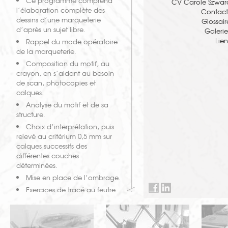
Ce programme comprend
CV Carole Szwar
l’élaboration complète des
Contact
dessins d’une marqueterie
Glossair
d’après un sujet libre.
Galerie
Lien
Rappel du mode opératoire
de la marqueterie.
Composition du motif, au
crayon, en s’aidant au besoin
de scan, photocopies et
calques.
Analyse du motif et de sa
structure.
Choix d’interprétation, puis
relevé au critérium 0,5 mm sur
calques successifs des
différentes couches
déterminées.
Mise en place de l’ombrage.
Exercices de tracé au feutre
ultra – fin.
Mise en pratique du sciage,
à partir du dessin à l’encre du