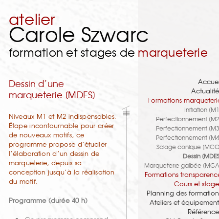
atelier
Carole Szwarc
formation et stages de
marqueterie
Accuei
Dessin d’une
Actualité
marqueterie [MDES]
Formations marqueteri
Initiation [M1
Niveaux M1 et M2 indispensables.
Perfectionnement [M2
Étape incontournable pour créer
Perfectionnement [M3
de nouveaux motifs, ce
Perfectionnement [M4
programme propose d’étudier
Sciage conique [MCO
l’élaboration d’un dessin de
Dessin [MDES
marqueterie, depuis sa
Marqueterie galbée [MGA
conception jusqu’à la réalisation
Formations transparenc
du motif.
Cours et stage
Planning des formation
Programme (durée 40 h)
Ateliers et équipement
Référence