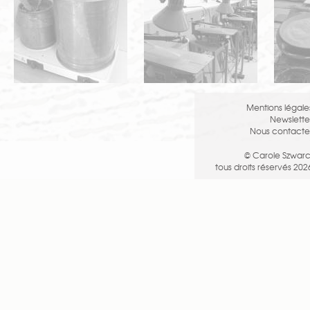
stagiaire.
Tracé à l’encre précis de
chacun des dessins.
Analyse technique des
dessins.
Mise en teinte et choix de la
légende d’interprétation.
Mentions légale
Préparation de la fiche de
Newslette
débit correspondante.
Nous contacte
Synthèse de toutes les étapes
nécessaires à la réalisation de
© Carole Szwarc
ce motif.
tous droits réservés 202
Télécharger le programme du
niveau MDES