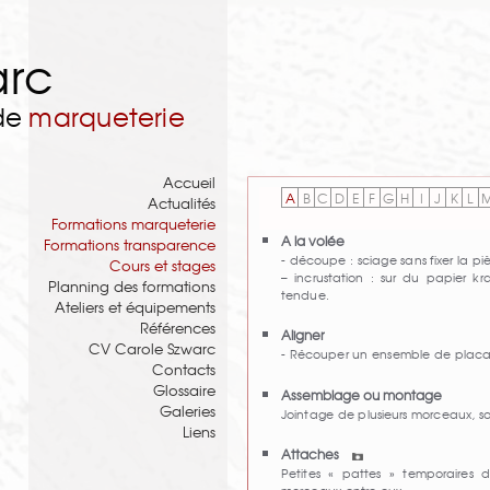
arc
 de
marqueterie
Accueil
A
B
C
D
E
F
G
H
I
J
K
L
Actualités
Formations marqueterie
A la volée
Formations transparence
- découpe : sciage sans fixer la pi
Cours et stages
– incrustation : sur du papier kra
Planning des formations
tendue.
Ateliers et équipements
Références
Aligner
CV Carole Szwarc
- Récouper un ensemble de placa
Contacts
Glossaire
Assemblage ou montage
Galeries
Jointage de plusieurs morceaux, s
Liens
Attaches
Petites « pattes » temporaires d