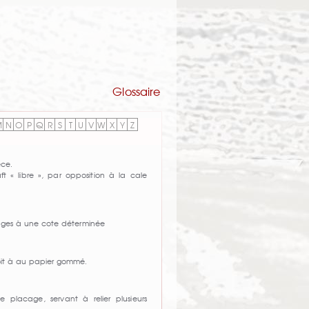
Glossaire
M
N
O
P
Q
R
S
T
U
V
W
X
Y
Z
èce.
ft « libre », par opposition à la cale
ges à une cote déterminée
oit à au papier gommé.
e placage, servant à relier plusieurs