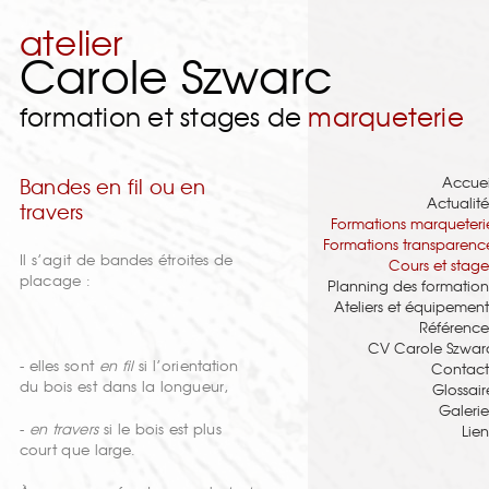
atelier
Carole Szwarc
formation et stages de
marqueterie
Accuei
Bandes en fil ou en
Actualité
travers
Formations marqueteri
Formations transparenc
Il s’agit de bandes étroites de
Cours et stage
placage :
Planning des formation
Ateliers et équipement
Référence
CV Carole Szwar
- elles sont
en fil
si l’orientation
Contact
du bois est dans la longueur,
Glossair
Galerie
-
en travers
si le bois est plus
Lien
court que large.