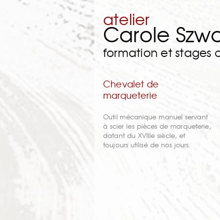
atelier
Carole Szw
formation et stages
Chevalet de
marqueterie
Outil mécanique manuel servant
à scier les pièces de marqueterie,
datant du XVIIIe siècle, et
toujours utilisé de nos jours.