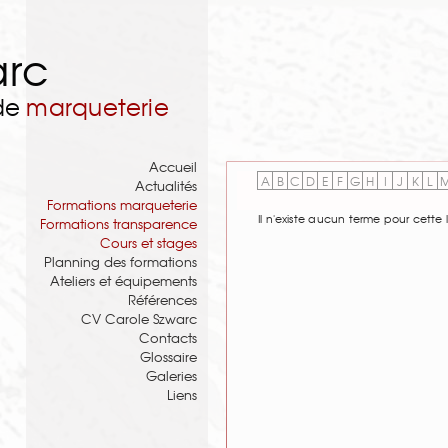
arc
 de
marqueterie
Accueil
A
B
C
D
E
F
G
H
I
J
K
L
Actualités
Formations marqueterie
Il n'existe aucun terme pour cette l
Formations transparence
Cours et stages
Planning des formations
Ateliers et équipements
Références
CV Carole Szwarc
Contacts
Glossaire
Galeries
Liens