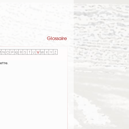
Glossaire
M
N
O
P
Q
R
S
T
U
V
W
X
Y
Z
ettre.