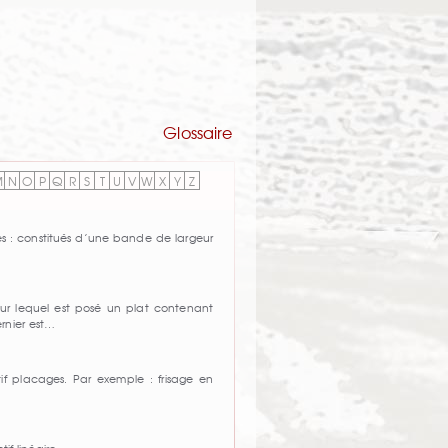
Glossaire
M
N
O
P
Q
R
S
T
U
V
W
X
Y
Z
mples : constitués d’une bande de largeur
r lequel est posé un plat contenant
rnier est…
f placages. Par exemple : frisage en