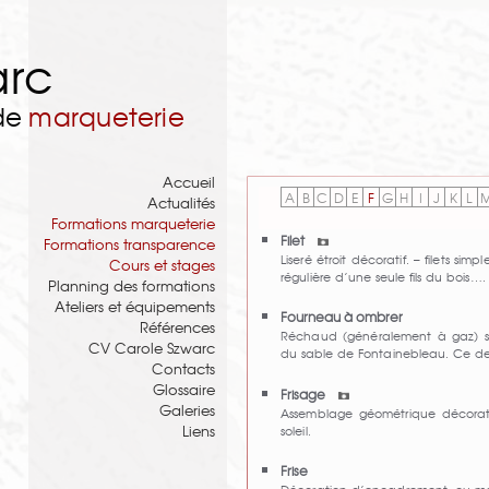
arc
 de
marqueterie
Accueil
A
B
C
D
E
F
G
H
I
J
K
L
Actualités
Formations marqueterie
Filet
Formations transparence
Liseré étroit décoratif. – filets si
Cours et stages
régulière d’une seule fils du bois….
Planning des formations
Ateliers et équipements
Fourneau à ombrer
Références
Réchaud (généralement à gaz) su
CV Carole Szwarc
du sable de Fontainebleau. Ce de
Contacts
Glossaire
Frisage
Galeries
Assemblage géométrique décorati
Liens
soleil.
Frise