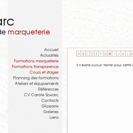
arc
 de
marqueterie
Accueil
A
B
C
D
E
F
G
H
I
J
K
L
Actualités
Formations marqueterie
Il n'existe aucun terme pour cette l
Formations transparence
Cours et stages
Planning des formations
Ateliers et équipements
Références
CV Carole Szwarc
Contacts
Glossaire
Galeries
Liens