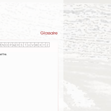
Glossaire
M
N
O
P
Q
R
S
T
U
V
W
X
Y
Z
ettre.