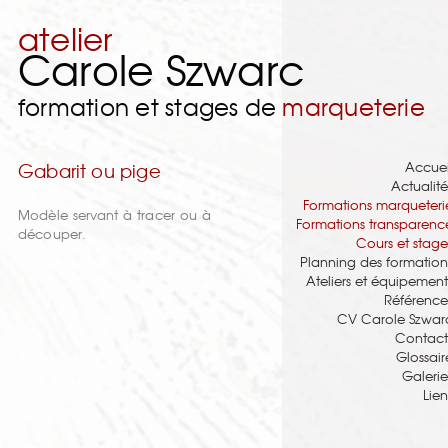
atelier
Carole Szwarc
formation et stages de
marqueterie
Accuei
Gabarit ou pige
Actualité
Formations marqueteri
Modèle servant à tracer ou à
Formations transparenc
découper.
Cours et stage
Planning des formation
Ateliers et équipement
Référence
CV Carole Szwar
Contact
Glossair
Galerie
Lien