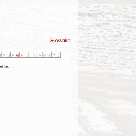
Glossaire
M
N
O
P
Q
R
S
T
U
V
W
X
Y
Z
ettre.