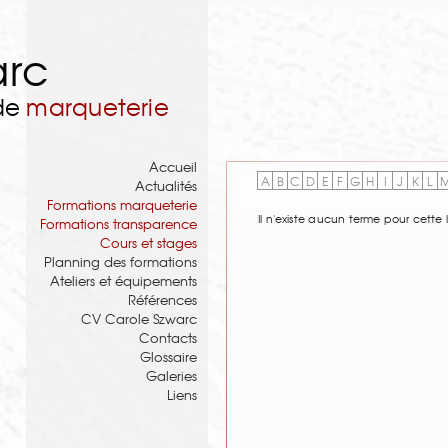
arc
 de
marqueterie
Accueil
A
B
C
D
E
F
G
H
I
J
K
L
Actualités
Formations marqueterie
Il n'existe aucun terme pour cette l
Formations transparence
Cours et stages
Planning des formations
Ateliers et équipements
Références
CV Carole Szwarc
Contacts
Glossaire
Galeries
Liens