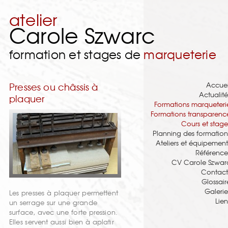
atelier
Carole Szwarc
formation et stages de
marqueterie
Accuei
Presses ou châssis à
Actualité
plaquer
Formations marqueteri
Formations transparenc
Cours et stage
Planning des formation
Ateliers et équipement
Référence
CV Carole Szwar
Contact
Glossair
Galerie
Les presses à plaquer permettent
Lien
un serrage sur une grande
surface, avec une forte pression.
Elles servent aussi bien à aplatir