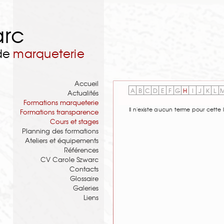
arc
 de
marqueterie
Accueil
A
B
C
D
E
F
G
H
I
J
K
L
Actualités
Formations marqueterie
Il n'existe aucun terme pour cette l
Formations transparence
Cours et stages
Planning des formations
Ateliers et équipements
Références
CV Carole Szwarc
Contacts
Glossaire
Galeries
Liens