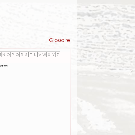
Glossaire
M
N
O
P
Q
R
S
T
U
V
W
X
Y
Z
ettre.