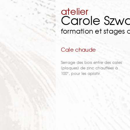
atelier
Carole Szw
formation et stages
Cale chaude
Serrage des bois entre des cales
(plaques) de zinc chauffées à
100°, pour les aplatir.