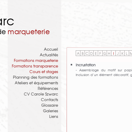
arc
 de
marqueterie
Accueil
A
B
C
D
E
F
G
H
I
J
K
L
Actualités
Formations marqueterie
Incrustation
Formations transparence
- Assemblage du motif sur papi
Cours et stages
Inclusion d’un élément décoratif
Planning des formations
Ateliers et équipements
Références
CV Carole Szwarc
Contacts
Glossaire
Galeries
Liens