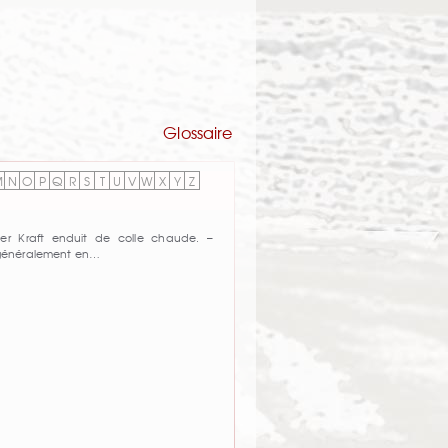
Glossaire
M
N
O
P
Q
R
S
T
U
V
W
X
Y
Z
er Kraft enduit de colle chaude. –
, généralement en…