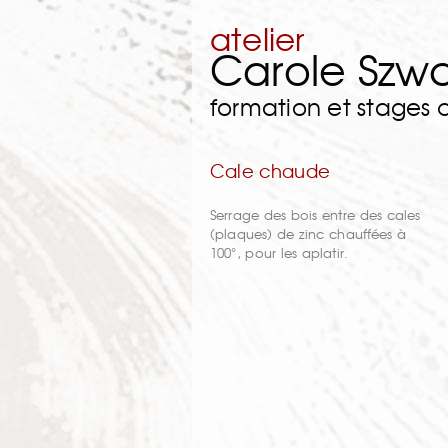
atelier
Carole Szw
formation et stages
Cale chaude
Serrage des bois entre des cales
(plaques) de zinc chauffées à
100°, pour les aplatir.