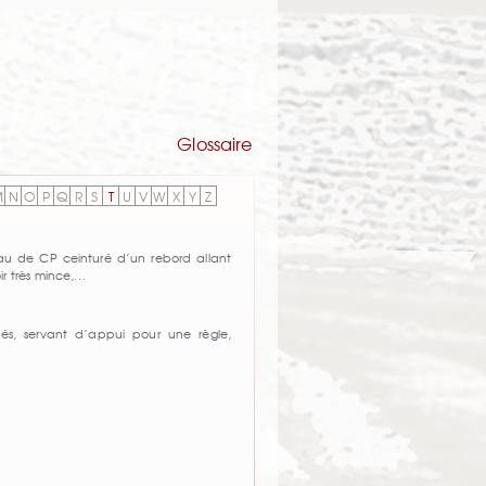
Glossaire
M
N
O
P
Q
R
S
T
U
V
W
X
Y
Z
au de CP ceinturé d’un rebord allant
ir très mince,…
ués, servant d’appui pour une règle,