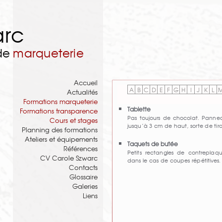
arc
 de
marqueterie
Accueil
A
B
C
D
E
F
G
H
I
J
K
L
Actualités
Formations marqueterie
Tablette
Formations transparence
Pas toujours de chocolat. Panne
Cours et stages
jusqu’à 3 cm de haut, sorte de tiro
Planning des formations
Ateliers et équipements
Taquets de butée
Références
Petits rectangles de contreplaq
CV Carole Szwarc
dans le cas de coupes répétitives.
Contacts
Glossaire
Galeries
Liens