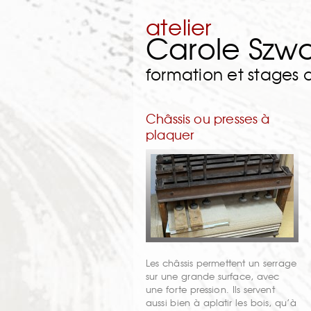
atelier
Carole Szw
formation et stages
Châssis ou presses à
plaquer
Les châssis permettent un serrage
sur une grande surface, avec
une forte pression. Ils servent
aussi bien à aplatir les bois, qu’à