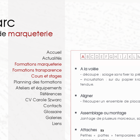
arc
 de
marqueterie
Accueil
A
B
C
D
E
F
G
H
I
J
K
L
Actualités
Formations marqueterie
A la volée
Formations transparence
- découpe : sciage sans fixer la pi
Cours et stages
– incrustation : sur du papier kra
Planning des formations
tendue.
Ateliers et équipements
Références
Aligner
CV Carole Szwarc
- Récouper un ensemble de placa
Contacts
Glossaire
Assemblage ou montage
Galeries
Jointage de plusieurs morceaux, s
Liens
Attaches
Petites « pattes » temporaires d