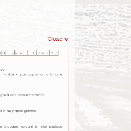
Glossaire
M
N
O
P
Q
R
S
T
U
V
W
X
Y
Z
èce.
ft « libre », par opposition à la cale
ges à une cote déterminée
oit à au papier gommé.
e placage, servant à relier plusieurs