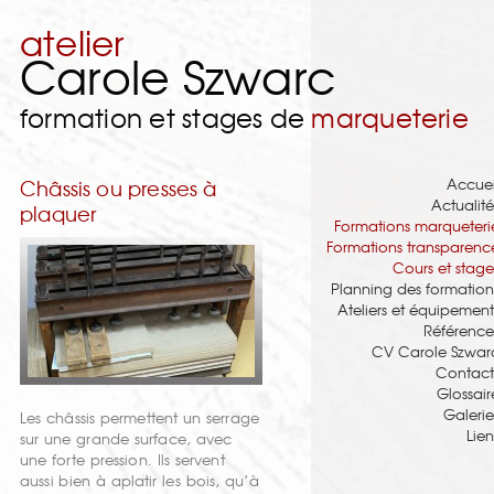
atelier
Carole Szwarc
formation et stages de
marqueterie
Accuei
Châssis ou presses à
Actualité
plaquer
Formations marqueteri
Formations transparenc
Cours et stage
Planning des formation
Ateliers et équipement
Référence
CV Carole Szwar
Contact
Glossair
Galerie
Les châssis permettent un serrage
Lien
sur une grande surface, avec
une forte pression. Ils servent
aussi bien à aplatir les bois, qu’à