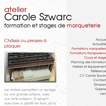
atelier
Carole Szwarc
formation et stages de
marqueterie
Accuei
Châssis ou presses à
Actualité
plaquer
Formations marqueteri
Formations transparenc
Cours et stage
Planning des formation
Ateliers et équipement
Référence
CV Carole Szwar
Contact
Glossair
Galerie
Les châssis permettent un serrage
Lien
sur une grande surface, avec
une forte pression. Ils servent
aussi bien à aplatir les bois, qu’à