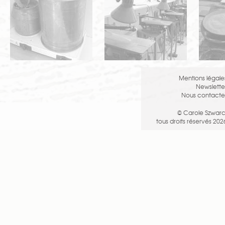
principales méthodes de
marqueterie : choix des bois,
dessins, outils et équipement,
mise en œuvre d’une
réalisation, découpe à la scie
sauteuse de marqueteur,
incrustation…
Mentions légale
Rencontre avec des élèves
,
Newslette
témoignages et présentation de
Nous contacte
travaux réalisés dans le cadre
des cursus de formation et
© Carole Szwarc
réalisations personnelles.
tous droits réservés 202
Exposition d’un globe
terrestre marqueté
, du processus
de sa conception et réalisation.
Exposition de créations du
formateur.
Atelier Carole Szwarc, 14 rue de
la Corderie
,
Porte Bleue