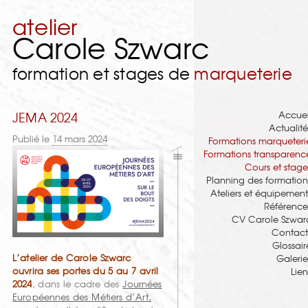
atelier
Carole Szwarc
formation et stages de
marqueterie
Accuei
JEMA 2024
Actualité
Publié le
14 mars 2024
Formations marqueteri
Formations transparenc
Cours et stage
Planning des formation
Ateliers et équipement
Référence
CV Carole Szwar
Contact
Glossair
L’atelier de Carole Szwarc
Galerie
ouvrira ses portes du 5 au 7 avril
Lien
2024
, dans le cadre des
Journées
Européennes des Métiers d’Art,