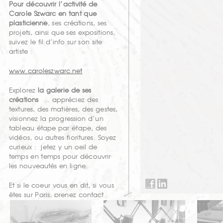
Pour découvrir l’activité de
Carole Szwarc en tant que
plasticienne
, ses créations, ses
projets, ainsi que ses expositions,
suivez le fil d’info sur son site
artiste :
www.caroleszwarc.net
Explorez
la galerie de ses
créations
… appréciez des
textures, des matières, des gestes,
visionnez la progression d’un
tableau étape par étape, des
vidéos, ou autres fioritures. Soyez
curieux : jetez y un oeil de
temps en temps pour découvrir
les nouveautés en ligne.
Et si le coeur vous en dit, si vous
êtes sur Paris, prenez contact
avec elle pour passer
profiter du
dernier accrochage de ses
tableaux dans les murs de son