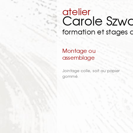
atelier
Carole Szw
formation et stages
Montage ou
assemblage
Jointage colle, soit au papier
gommé.