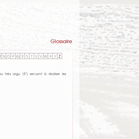
Glossaire
M
N
O
P
Q
R
S
T
U
V
W
X
Y
Z
 très aigu (5°) servant à réaliser les