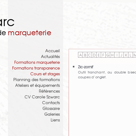
arc
 de
marqueterie
Accueil
A
B
C
D
E
F
G
H
I
J
K
L
Actualités
Formations marqueterie
Zic-zornif
Formations transparence
Outil tranchant, au double biseau
Cours et stages
coupes d’onglet.
Planning des formations
Ateliers et équipements
Références
CV Carole Szwarc
Contacts
Glossaire
Galeries
Liens