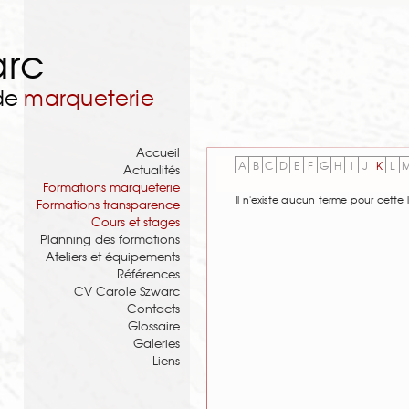
arc
 de
marqueterie
Accueil
A
B
C
D
E
F
G
H
I
J
K
L
Actualités
Formations marqueterie
Il n'existe aucun terme pour cette l
Formations transparence
Cours et stages
Planning des formations
Ateliers et équipements
Références
CV Carole Szwarc
Contacts
Glossaire
Galeries
Liens