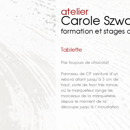
atelier
Carole Szw
formation et stages
Tablette
Pas toujours de chocolat.
Panneau de CP ceinturé d’un
rebord allant jusqu’à 3 cm de
haut, sorte de tiroir très mince,
où le marqueteur range les
morceaux de la marqueterie,
depuis le moment de la
découpe jusqu’à l’incrustation.