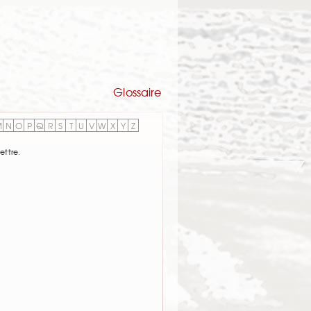
Glossaire
M
N
O
P
Q
R
S
T
U
V
W
X
Y
Z
ettre.