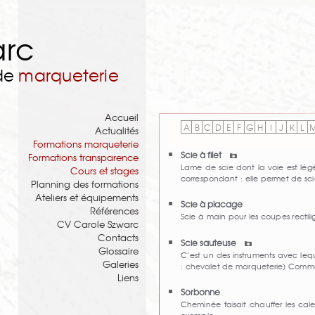
arc
 de
marqueterie
Accueil
A
B
C
D
E
F
G
H
I
J
K
L
Actualités
Formations marqueterie
Scie à filet
Formations transparence
Lame de scie dont la voie est légè
Cours et stages
correspondant : elle permet de sc
Planning des formations
Ateliers et équipements
Scie à placage
Références
Scie à main pour les coupes rectili
CV Carole Szwarc
Contacts
Scie sauteuse
Glossaire
C’est un des instruments avec lequ
Galeries
: chevalet de marqueterie) Comm
Liens
Sorbonne
Cheminée faisait chauffer les ca