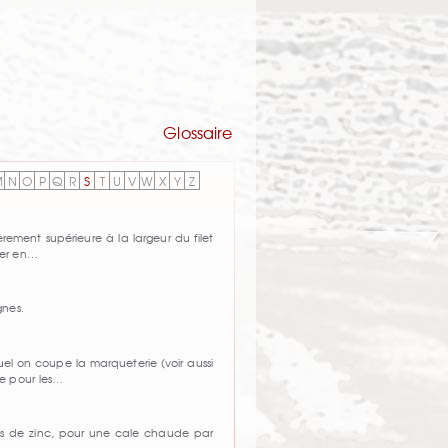
Glossaire
M
N
O
P
Q
R
S
T
U
V
W
X
Y
Z
rement supérieure à la largeur du filet
ier en…
gnes.
el on coupe la marqueterie (voir aussi
e pour les…
les de zinc, pour une cale chaude par