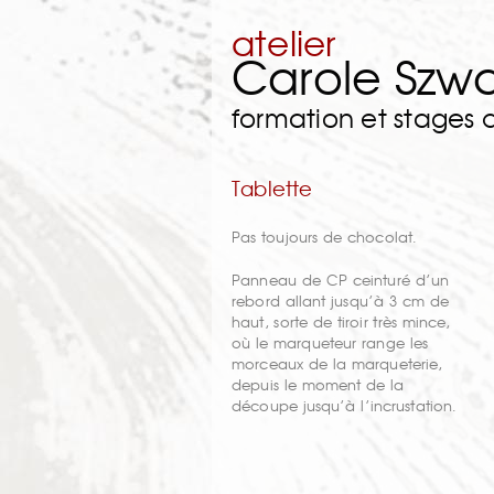
atelier
Carole Szw
formation et stages
Tablette
Pas toujours de chocolat.
Panneau de CP ceinturé d’un
rebord allant jusqu’à 3 cm de
haut, sorte de tiroir très mince,
où le marqueteur range les
morceaux de la marqueterie,
depuis le moment de la
découpe jusqu’à l’incrustation.