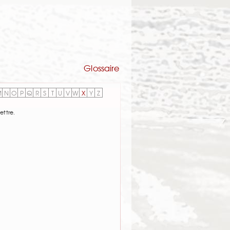
Glossaire
M
N
O
P
Q
R
S
T
U
V
W
X
Y
Z
ettre.