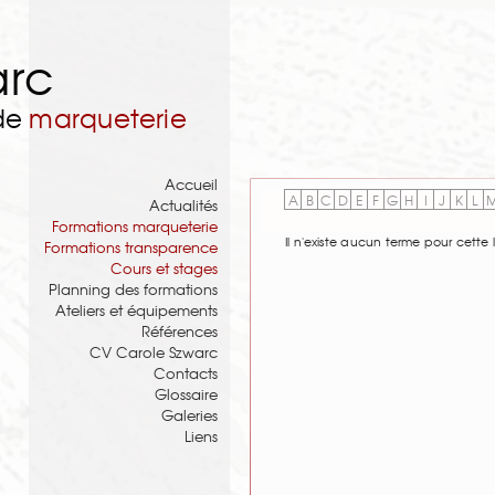
arc
 de
marqueterie
Accueil
A
B
C
D
E
F
G
H
I
J
K
L
Actualités
Formations marqueterie
Il n'existe aucun terme pour cette l
Formations transparence
Cours et stages
Planning des formations
Ateliers et équipements
Références
CV Carole Szwarc
Contacts
Glossaire
Galeries
Liens