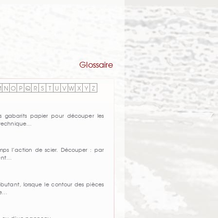
Glossaire
M
N
O
P
Q
R
S
T
U
V
W
X
Y
Z
s gabarits papier pour découper les
 technique…
ps l’action de scier. Découper : par
vent…
butant, lorsque le contour des pièces
de…