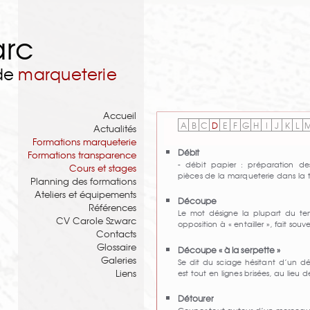
arc
 de
marqueterie
Accueil
A
B
C
D
E
F
G
H
I
J
K
L
Actualités
Formations marqueterie
Débit
Formations transparence
- débit papier : préparation de
Cours et stages
pièces de la marqueterie dans la
Planning des formations
Ateliers et équipements
Découpe
Références
Le mot désigne la plupart du tem
CV Carole Szwarc
opposition à « entailler », fait sou
Contacts
Glossaire
Découpe « à la serpette »
Galeries
Se dit du sciage hésitant d’un dé
Liens
est tout en lignes brisées, au lieu 
Détourer