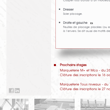
Couper tout autour d’un morcea
Dresser
Scier placage.
Droite et gauche
Feuilles de placage placées (ou en
à l’envers. Se dit aussi de motifs 
Prochains stages
Marqueterie M+ et Mco - du 26 
Clôture des inscriptions le 16 
Marqueterie Tous niveaux - du 
Clôture des inscriptions le 27