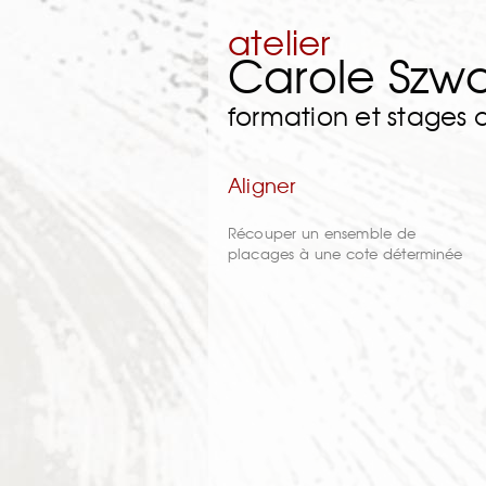
atelier
Carole Szw
formation et stages
Aligner
Récouper un ensemble de
placages à une cote déterminée