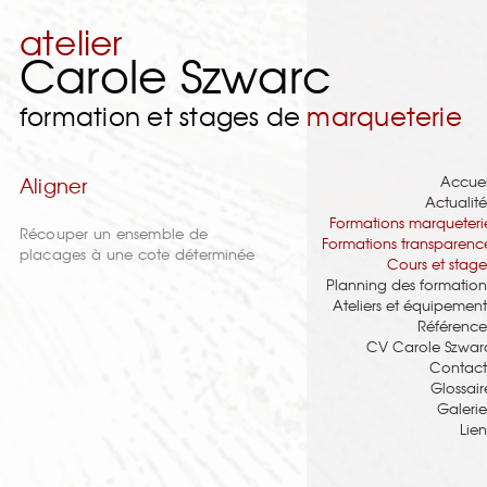
atelier
Carole Szwarc
formation et stages de
marqueterie
Accuei
Aligner
Actualité
Formations marqueteri
Récouper un ensemble de
Formations transparenc
placages à une cote déterminée
Cours et stage
Planning des formation
Ateliers et équipement
Référence
CV Carole Szwar
Contact
Glossair
Galerie
Lien