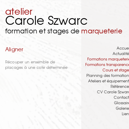
atelier
Carole Szwarc
formation et stages de
marqueterie
Accuei
Aligner
Actualité
Formations marqueteri
Récouper un ensemble de
Formations transparenc
placages à une cote déterminée
Cours et stage
Planning des formation
Ateliers et équipement
Référence
CV Carole Szwar
Contact
Glossair
Galerie
Lien