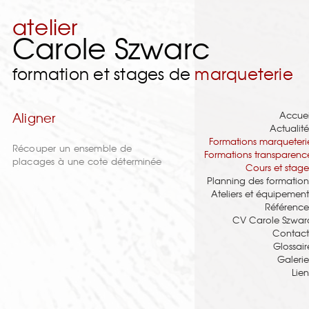
atelier
Carole Szwarc
formation et stages de
marqueterie
Accuei
Aligner
Actualité
Formations marqueteri
Récouper un ensemble de
Formations transparenc
placages à une cote déterminée
Cours et stage
Planning des formation
Ateliers et équipement
Référence
CV Carole Szwar
Contact
Glossair
Galerie
Lien