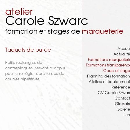
atelier
Carole Szwarc
formation et stages de
marqueterie
Accuei
Taquets de butée
Actualité
Formations marqueteri
Petits rectangles de
Formations transparenc
contreplaqués, servant d’appui
Cours et stage
pour une règle, dans le cas de
Planning des formation
coupes répétitives.
Ateliers et équipement
Référence
CV Carole Szwar
Contact
Glossair
Galerie
Lien