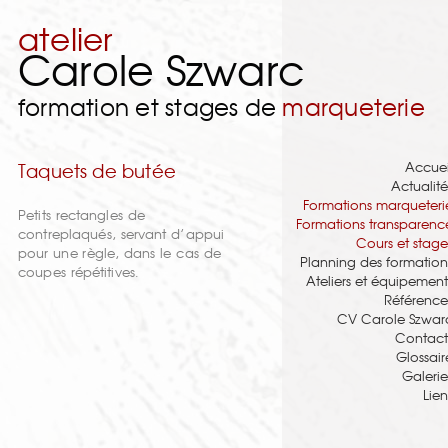
atelier
Carole Szwarc
formation et stages de
marqueterie
Accuei
Taquets de butée
Actualité
Formations marqueteri
Petits rectangles de
Formations transparenc
contreplaqués, servant d’appui
Cours et stage
pour une règle, dans le cas de
Planning des formation
coupes répétitives.
Ateliers et équipement
Référence
CV Carole Szwar
Contact
Glossair
Galerie
Lien