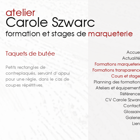
atelier
Carole Szwarc
formation et stages de
marqueterie
Accuei
Taquets de butée
Actualité
Formations marqueteri
Petits rectangles de
Formations transparenc
contreplaqués, servant d’appui
Cours et stage
pour une règle, dans le cas de
Planning des formation
coupes répétitives.
Ateliers et équipement
Référence
CV Carole Szwar
Contact
Glossair
Galerie
Lien