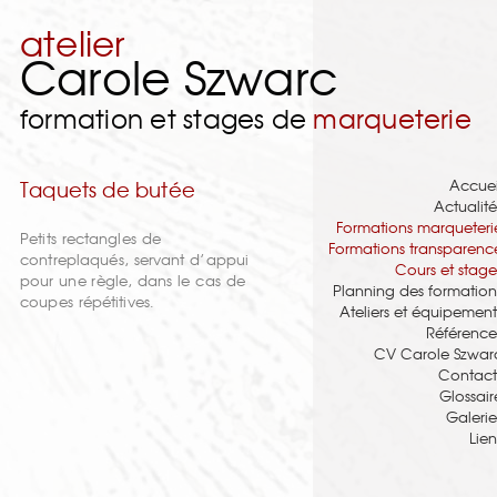
atelier
Carole Szwarc
formation et stages de
marqueterie
Accuei
Taquets de butée
Actualité
Formations marqueteri
Petits rectangles de
Formations transparenc
contreplaqués, servant d’appui
Cours et stage
pour une règle, dans le cas de
Planning des formation
coupes répétitives.
Ateliers et équipement
Référence
CV Carole Szwar
Contact
Glossair
Galerie
Lien